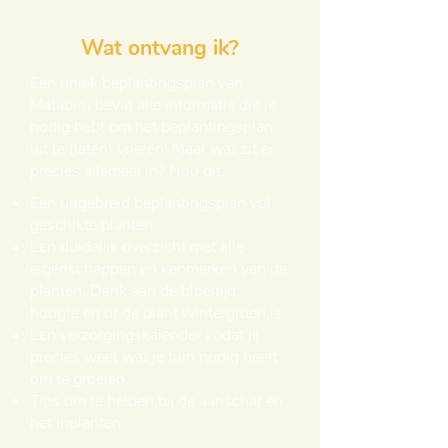
Wat ontvang ik?
Een uniek beplantingsplan van
Matabiru bevat alle informatie die je
nodig hebt om het beplantingsplan
uit te (laten) voeren! Maar wat zit er
precies allemaal in? Nou dit:
Een uitgebreid beplantingsplan vol
geschikte planten
Een duidelijk overzicht met alle
eigenschappen en kenmerken van de
planten. Denk aan de bloeitijd,
hoogte en of de plant wintergroen is.
Een verzorgingskalender zodat jij
precies weet wat je tuin nodig heeft
om te groeien.
Tips om te helpen bij de aanschaf en
het inplanten.