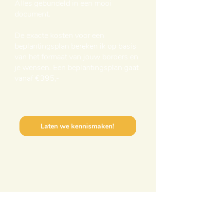
Alles gebundeld in een mooi
document.
De exacte kosten voor een
beplantingsplan bereken ik op basis
van het formaat van jouw borders en
je wensen. Een beplantingsplan gaat
vanaf €395,-
Laten we kennismaken!