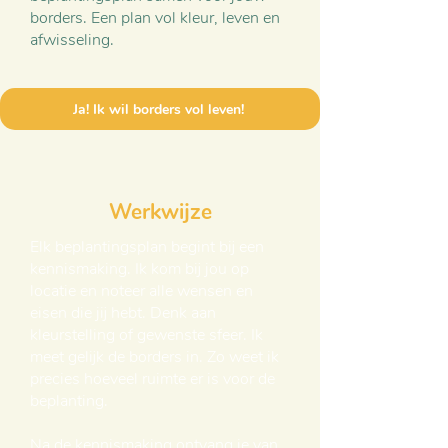
borders. Een plan vol kleur, leven en
afwisseling.
Ja! Ik wil borders vol leven!
Werkwijze
Elk beplantingsplan begint bij een
kennismaking. Ik kom bij jou op
locatie en noteer alle wensen en
eisen die jij hebt. Denk aan
kleurstelling of gewenste sfeer. Ik
meet gelijk de borders in. Zo weet ik
precies hoeveel ruimte er is voor de
beplanting.
Na de kennismaking ontvang je van