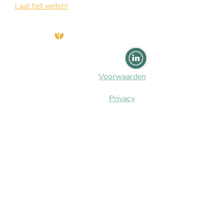
Laat het weten!
Ik hoor graag van je.
Frauke van Beusekom
Torenstraat 17
1901EA Castricum
Voorwaarden
06 18 33 95 52
info@matabiru.nl
Privacy