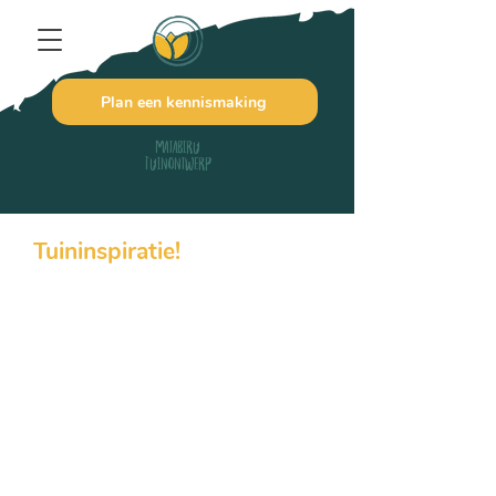
Plan een kennismaking
Matabiru
Tuinontwerp
Tuininspiratie!
Opzoek naar tuininspiratie? In dit
blog deel ik tips, trucs en handige
informatie die jij kunt gebruiken in je
eigen tuin. Ideaal voor als je het zelf
even niet weet of als motivatie om
verder te gaan met je tuin.
Opzoek naar specifieke informatie?
Of mis je een bepaald onderwerp?