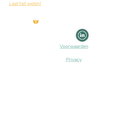
Laat het weten!
Ik hoor graag van je.
Frauke van Beusekom
Torenstraat 17
1901EA Castricum
Voorwaarden
06 18 33 95 52
info@matabiru.nl
Privacy