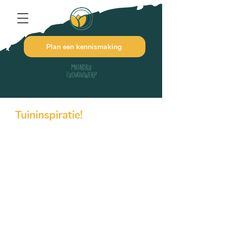
Plan een kennismaking
Matabiru
Tuinontwerp
Tuininspiratie!
Opzoek naar tuininspiratie? In dit
blog deel ik tips, trucs en handige
informatie die jij kunt gebruiken in je
eigen tuin. Ideaal voor als je het zelf
even niet weet of als motivatie om
verder te gaan met je tuin.
Opzoek naar specifieke informatie?
Of mis je een bepaald onderwerp?