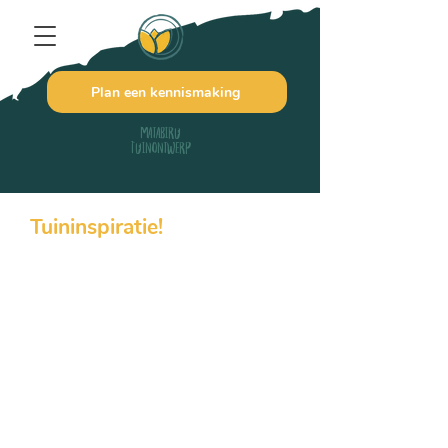
Plan een kennismaking
Matabiru
Tuinontwerp
Tuininspiratie!
Opzoek naar tuininspiratie? In dit
blog deel ik tips, trucs en handige
informatie die jij kunt gebruiken in je
eigen tuin. Ideaal voor als je het zelf
even niet weet of als motivatie om
verder te gaan met je tuin.
Opzoek naar specifieke informatie?
Of mis je een bepaald onderwerp?