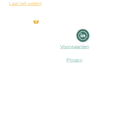
Laat het weten!
Ik hoor graag van je.
Frauke van Beusekom
Torenstraat 17
1901EA Castricum
Voorwaarden
06 18 33 95 52
info@matabiru.nl
Privacy