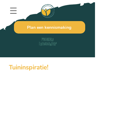
Plan een kennismaking
Matabiru
Tuinontwerp
Tuininspiratie!
Opzoek naar tuininspiratie? In dit
blog deel ik tips, trucs en handige
informatie die jij kunt gebruiken in je
eigen tuin. Ideaal voor als je het zelf
even niet weet of als motivatie om
verder te gaan met je tuin.
Opzoek naar specifieke informatie?
Of mis je een bepaald onderwerp?