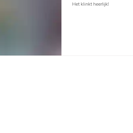
Het klinkt heerlijk!
Matabiru Tuinontwerper is
werkzaam
in de
provincie
Noord-Holland. O.a. in Haarlem, A
Alkmaar en Heerhugowaard.