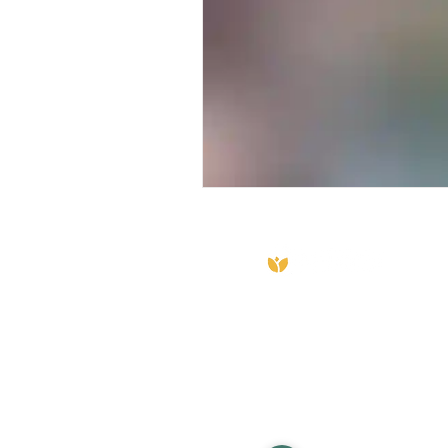
Frauke van Beusekom
Torenstraat 17
1901EA Castricum
06 18 33 95 52
info@matabiru.nl