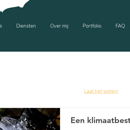
e
Diensten
Over mij
Portfolio
FAQ
t blog deel ik tips, trucs en handige informatie die jij kunt ge
eet of als motivatie om verder te gaan met je tuin.
atie? Of mis je een bepaald onderwerp?
Laat het weten!
Ik ho
Een klimaatbes