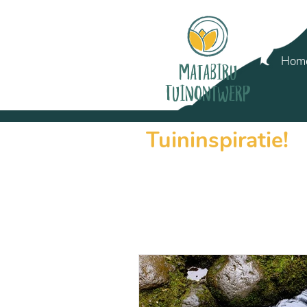
Matabiru
Hom
Tuinontwerp
Tuininspiratie!
Opzoek naar tuininspiratie? In di
voor als je het zelf even niet w
Opzoek naar specifieke inform