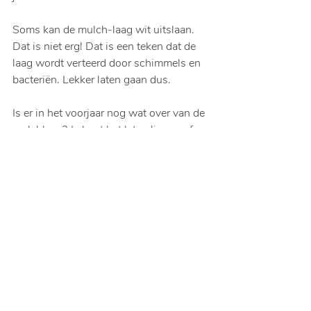
Soms kan de mulch-laag wit uitslaan. 
Dat is niet erg! Dat is een teken dat de 
laag wordt verteerd door schimmels en 
bacteriën. Lekker laten gaan dus.
Is er in het voorjaar nog wat over van de 
mulchlaag? Je kunt het laten liggen of 
voorzichtig door je bodem heen 
verwerken.
Opmerkingen
Plaats een opmerking...